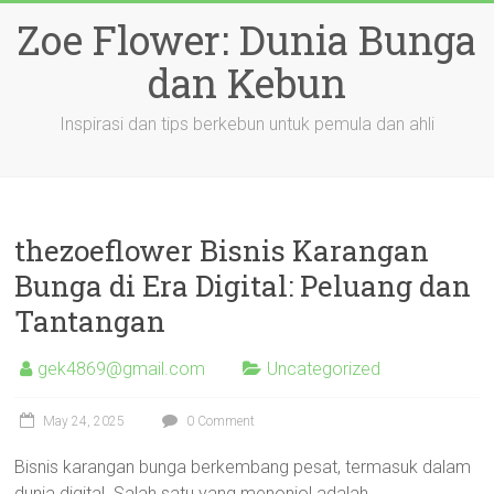
Skip
Zoe Flower: Dunia Bunga
to
content
dan Kebun
Inspirasi dan tips berkebun untuk pemula dan ahli
thezoeflower Bisnis Karangan
Bunga di Era Digital: Peluang dan
Tantangan
gek4869@gmail.com
Uncategorized
May 24, 2025
0 Comment
Bisnis karangan bunga berkembang pesat, termasuk dalam
dunia digital. Salah satu yang menonjol adalah