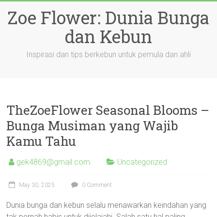
Skip
Zoe Flower: Dunia Bunga
to
content
dan Kebun
Inspirasi dan tips berkebun untuk pemula dan ahli
TheZoeFlower Seasonal Blooms –
Bunga Musiman yang Wajib
Kamu Tahu
gek4869@gmail.com
Uncategorized
May 30, 2025
0 Comment
Dunia bunga dan kebun selalu menawarkan keindahan yang
tak pernah habis untuk dijelajahi. Salah satu hal paling