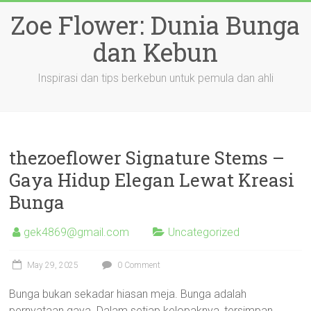
Skip
Zoe Flower: Dunia Bunga
to
content
dan Kebun
Inspirasi dan tips berkebun untuk pemula dan ahli
thezoeflower Signature Stems –
Gaya Hidup Elegan Lewat Kreasi
Bunga
gek4869@gmail.com
Uncategorized
May 29, 2025
0 Comment
Bunga bukan sekadar hiasan meja. Bunga adalah
pernyataan gaya. Dalam setiap kelopaknya, tersimpan