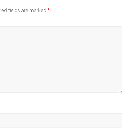
red fields are marked
*