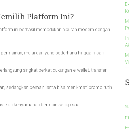
E
K
milih Platform Ini?
M
P
latform ini berhasil memadukan hiburan modern dengan
I
A
ermainan, mulai dari yang sederhana hingga rilisan
M
Vi
langsung singkat berkat dukungan e-wallet, transfer
n, sedangkan pemain lama bisa menikmati promo rutin
stikan kenyamanan bermain setiap saat.
s
m
h