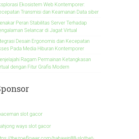
ksplorasi Ekosistem Web Kontemporer:
ecepatan Transmisi dan Keamanan Data siber
enakar Peran Stabilitas Server Terhadap
engalaman Selancar di Jagat Virtual
ntegrasi Desain Ergonomis dan Kecepatan
kses Pada Media Hiburan Kontemporer
enjelajahi Ragam Permainan Ketangkasan
rtual dengan Fitur Grafis Modern
Sponsor
paceman slot gacor
ahjong ways slot gacor
ttps://thezoeflower.com/hahawin88-slotbet-