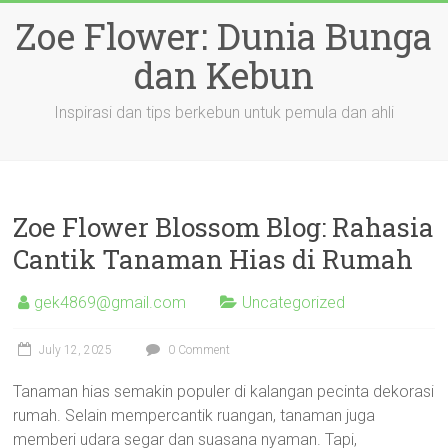
Skip
Zoe Flower: Dunia Bunga
to
content
dan Kebun
Inspirasi dan tips berkebun untuk pemula dan ahli
Zoe Flower Blossom Blog: Rahasia
Cantik Tanaman Hias di Rumah
gek4869@gmail.com
Uncategorized
July 12, 2025
0 Comment
Tanaman hias semakin populer di kalangan pecinta dekorasi
rumah. Selain mempercantik ruangan, tanaman juga
memberi udara segar dan suasana nyaman. Tapi,