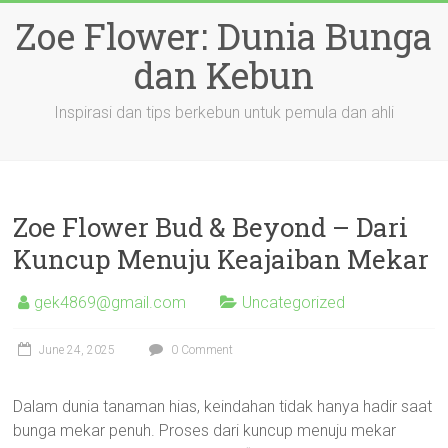
Skip
Zoe Flower: Dunia Bunga
to
content
dan Kebun
Inspirasi dan tips berkebun untuk pemula dan ahli
Zoe Flower Bud & Beyond – Dari
Kuncup Menuju Keajaiban Mekar
gek4869@gmail.com
Uncategorized
June 24, 2025
0 Comment
Dalam dunia tanaman hias, keindahan tidak hanya hadir saat
bunga mekar penuh. Proses dari kuncup menuju mekar