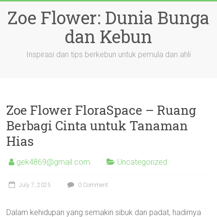
Skip
Zoe Flower: Dunia Bunga
to
content
dan Kebun
Inspirasi dan tips berkebun untuk pemula dan ahli
Zoe Flower FloraSpace – Ruang
Berbagi Cinta untuk Tanaman
Hias
gek4869@gmail.com
Uncategorized
July 7, 2025
0 Comment
Dalam kehidupan yang semakin sibuk dan padat, hadirnya