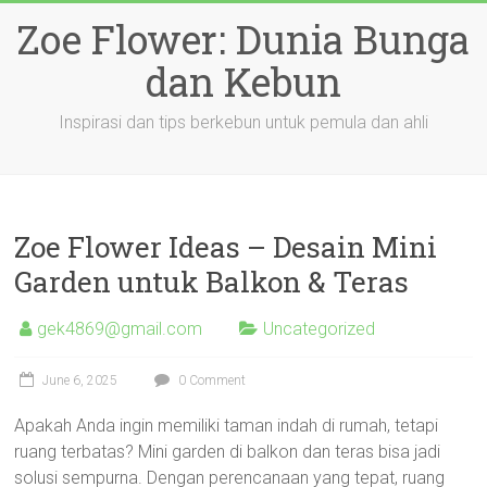
Skip
Zoe Flower: Dunia Bunga
to
content
dan Kebun
Inspirasi dan tips berkebun untuk pemula dan ahli
Zoe Flower Ideas – Desain Mini
Garden untuk Balkon & Teras
gek4869@gmail.com
Uncategorized
June 6, 2025
0 Comment
Apakah Anda ingin memiliki taman indah di rumah, tetapi
ruang terbatas? Mini garden di balkon dan teras bisa jadi
solusi sempurna. Dengan perencanaan yang tepat, ruang