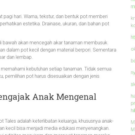
m
pagi hari. Warna, tekstur, dan bentuk pot memberi
k
rhatikan estetika. Drainase, ukuran, dan bahan pot
k
h
r di bawah akan mencegah akar tanaman membusuk.
o
n dalam pot kecil dengan material berpori. Sementara
esar dan lembap.
b
a memahami kebutuhan setiap tanaman. Tidak semua
n
u, pemilihan pot harus disesuaikan dengan jenis
sl
 Mengajak Anak Mengenal
h
p
hi
t Tales adalah keterlibatan keluarga, khususnya anak-
M
an kecil bisa menjadi media edukasi menyenangkan.
M