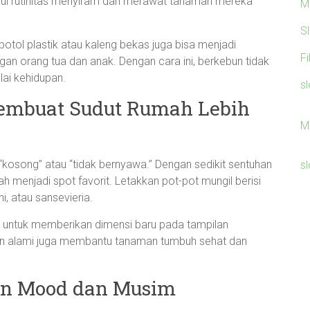
lui rutinitas menyiram dan merawat tanaman mereka
M
S
botol plastik atau kaleng bekas juga bisa menjadi
F
an orang tua dan anak. Dengan cara ini, berkebun tidak
lai kehidupan.
sl
 Membuat Sudut Rumah Lebih
M
kosong” atau “tidak bernyawa.” Dengan sedikit sentuhan
sl
ah menjadi spot favorit. Letakkan pot-pot mungil berisi
i, atau sansevieria.
g untuk memberikan dimensi baru pada tampilan
n alami juga membantu tanaman tumbuh sehat dan
kan Mood dan Musim