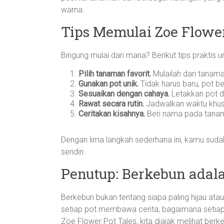
warna.
Tips Memulai Zoe Flower
Bingung mulai dari mana? Berikut tips praktis
Pilih tanaman favorit.
Mulailah dari tanam
Gunakan pot unik.
Tidak harus baru, pot bek
Sesuaikan dengan cahaya.
Letakkan pot d
Rawat secara rutin.
Jadwalkan waktu khus
Ceritakan kisahnya.
Beri nama pada tanama
Dengan lima langkah sederhana ini, kamu suda
sendiri.
Penutup: Berkebun adal
Berkebun bukan tentang siapa paling hijau ata
setiap pot membawa cerita, bagaimana setiap 
Zoe Flower Pot Tales, kita diajak melihat berke