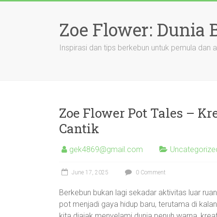
Skip
to
Zoe Flower: Dunia
content
Inspirasi dan tips berkebun untuk pemula dan a
Zoe Flower Pot Tales – Kr
Cantik
gek4869@gmail.com
Uncategorize
June 17, 2025
0 Comment
Berkebun bukan lagi sekadar aktivitas luar ru
pot menjadi gaya hidup baru, terutama di kala
kita diajak menyelami dunia penuh warna, kre