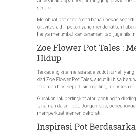
Anak-anak dapat belajar tanggung jawab mela
sendiri.
Membuat pot sendiri dari bahan bekas seperti 
aktivitas akhir pekan yang mendekatkan hubung
hanya menumbuhkan tanaman, tapi juga nilai-ni
Zoe Flower Pot Tales :
Hidup
Terkadang kita merasa ada sudut rumah yang “
dari Zoe Flower Pot Tales, sudut itu bisa berub
tanaman hias seperti sirih gading, monstera min
Gunakan rak bertingkat atau gantungan dindin
tanaman dalam pot. Jangan lupa, pencahayaa
memperkuat elemen dekoratif.
Inspirasi Pot Berdasar