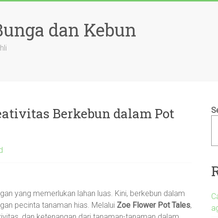
 Bunga dan Kebun
hli
eativitas Berkebun dalam Pot
S
d
angan yang memerlukan lahan luas. Kini, berkebun dalam
C
ngan pecinta tanaman hias. Melalui
Zoe Flower Pot Tales
,
a
ativitas, dan ketenangan dari tanaman-tanaman dalam