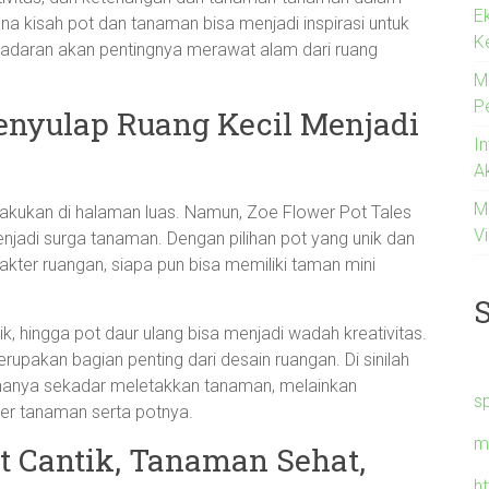
E
na kisah pot dan tanaman bisa menjadi inspirasi untuk
K
daran akan pentingnya merawat alam dari ruang
M
P
Menyulap Ruang Kecil Menjadi
I
A
M
akukan di halaman luas. Namun, Zoe Flower Pot Tales
Vi
jadi surga tanaman. Dengan pilihan pot yang unik dan
akter ruangan, siapa pun bisa memiliki taman mini
mik, hingga pot daur ulang bisa menjadi wadah kreativitas.
upakan bagian penting dari desain ruangan. Di sinilah
 hanya sekadar meletakkan tanaman, melainkan
s
er tanaman serta potnya.
m
ot Cantik, Tanaman Sehat,
h