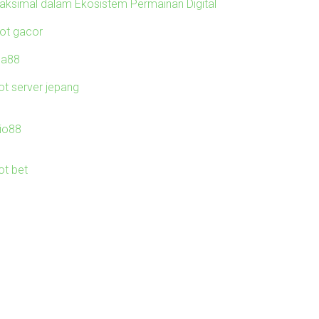
aksimal dalam Ekosistem Permainan Digital
lot gacor
ila88
ot server jepang
io88
ot bet