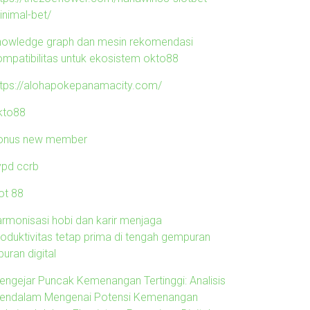
inimal-bet/
nowledge graph dan mesin rekomendasi
ompatibilitas untuk ekosistem okto88
ttps://alohapokepanamacity.com/
kto88
onus new member
ypd ccrb
ot 88
armonisasi hobi dan karir menjaga
roduktivitas tetap prima di tengah gempuran
buran digital
engejar Puncak Kemenangan Tertinggi: Analisis
endalam Mengenai Potensi Kemenangan