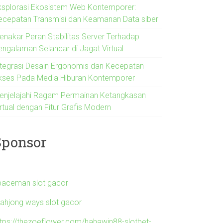
ksplorasi Ekosistem Web Kontemporer:
ecepatan Transmisi dan Keamanan Data siber
enakar Peran Stabilitas Server Terhadap
engalaman Selancar di Jagat Virtual
ntegrasi Desain Ergonomis dan Kecepatan
kses Pada Media Hiburan Kontemporer
enjelajahi Ragam Permainan Ketangkasan
rtual dengan Fitur Grafis Modern
Sponsor
paceman slot gacor
ahjong ways slot gacor
ttps://thezoeflower.com/hahawin88-slotbet-