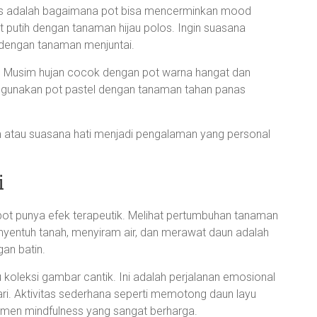
ales adalah bagaimana pot bisa mencerminkan mood
t putih dengan tanaman hijau polos. Ingin suasana
 dengan tanaman menjuntai.
. Musim hujan cocok dengan pot warna hangat dan
gunakan pot pastel dengan tanaman tahan panas
m atau suasana hati menjadi pengalaman yang personal
i
ot punya efek terapeutik. Melihat pertumbuhan tanaman
enyentuh tanah, menyiram air, dan merawat daun adalah
an batin.
koleksi gambar cantik. Ini adalah perjalanan emosional
ri. Aktivitas sederhana seperti memotong daun layu
men mindfulness yang sangat berharga.