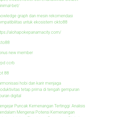
inimal-bet/
nowledge graph dan mesin rekomendasi
ompatibilitas untuk ekosistem okto88
ttps://alohapokepanamacity.com/
kto88
onus new member
ypd ccrb
ot 88
armonisasi hobi dan karir menjaga
roduktivitas tetap prima di tengah gempuran
buran digital
engejar Puncak Kemenangan Tertinggi: Analisis
endalam Mengenai Potensi Kemenangan