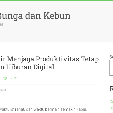
 Bunga dan Kebun
hli
ir Menjaga Produktivitas Tetap
S
 Hiburan Digital
tegorized
gacor
C
a
 waktu istirahat, dan waktu bermain semakin kabur.