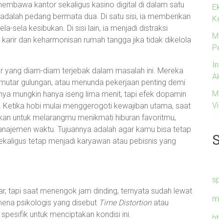
 membawa kantor sekaligus kasino digital di dalam satu
E
dalah pedang bermata dua. Di satu sisi, ia memberikan
K
la-sela kesibukan. Di sisi lain, ia menjadi distraksi
M
arir dan keharmonisan rumah tangga jika tidak dikelola
P
I
r yang diam-diam terjebak dalam masalah ini. Mereka
A
mutar gulungan, atau menunda pekerjaan penting demi
M
nya mungkin hanya iseng lima menit, tapi efek dopamin
Vi
 Ketika hobi mulai menggerogoti kewajiban utama, saat
 bukan untuk melarangmu menikmati hiburan favoritmu,
anajemen waktu. Tujuannya adalah agar kamu bisa tetap
kaligus tetap menjadi karyawan atau pebisnis yang
s
, tapi saat menengok jam dinding, ternyata sudah lewat
m
omena psikologis yang disebut
Time Distortion
atau
spesifik untuk menciptakan kondisi ini.
h