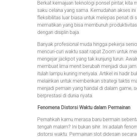
Berkat kemajuan teknologi ponsel pintar, kita
saku celana yang sama. Kemudahan akses ini a
fleksibilitas luar biasa untuk melepas penat di se
mematikan yang bisa membunuh produktivitas k
dengan disiplin baja.
Banyak profesional muda hingga pekerja senio
mencuri-curi waktu saat rapat Zoom untuk me
mengejar jackpot yang tak kunjung turun. Awal
membuat lima menit berubah menjadi dua jam.
itulah lampu kuning menyala. Artikel ini hadir
melainkan untuk memberikan strategi taktis m
menjadi pemain yang handal di dalam game, se
berprestasi di dunia nyata.
Fenomena Distorsi Waktu dalam Permainan
Pernahkah kamu merasa baru bermain sebentar
tengah malam? Ini bukan sihir. Ini adalah fen
distorsi waktu. Permainan slot didesain secara 