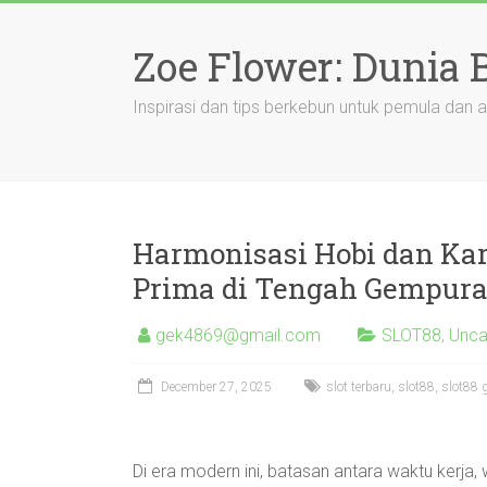
Skip
to
Zoe Flower: Dunia
content
Inspirasi dan tips berkebun untuk pemula dan a
Harmonisasi Hobi dan Kar
Prima di Tengah Gempuran
gek4869@gmail.com
SLOT88
,
Unca
December 27, 2025
slot terbaru
,
slot88
,
slot88 
Di era modern ini, batasan antara waktu kerja,