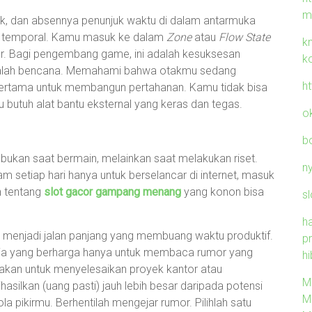
m
otik, dan absennya penunjuk waktu di dalam antarmuka
i temporal. Kamu masuk ke dalam
Zone
atau
Flow State
k
r. Bagi pengembang game, ini adalah kesuksesan
k
 adalah bencana. Memahami bahwa otakmu sedang
h
 pertama untuk membangun pertahanan. Kamu tidak bisa
 butuh alat bantu eksternal yang keras dan tegas.
o
b
 bukan saat bermain, melainkan saat melakukan riset.
n
setiap hari hanya untuk berselancar di internet, masuk
n tentang
slot gacor gampang menang
yang konon bisa
sl
h
stru menjadi jalan panjang yang membuang waktu produktif.
p
ja yang berharga hanya untuk membaca rumor yang
hi
gunakan untuk menyelesaikan proyek kantor atau
M
asilkan (uang pasti) jauh lebih besar daripada potensi
M
la pikirmu. Berhentilah mengejar rumor. Pilihlah satu