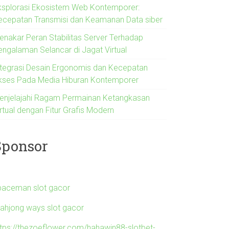
ksplorasi Ekosistem Web Kontemporer:
ecepatan Transmisi dan Keamanan Data siber
enakar Peran Stabilitas Server Terhadap
engalaman Selancar di Jagat Virtual
ntegrasi Desain Ergonomis dan Kecepatan
kses Pada Media Hiburan Kontemporer
enjelajahi Ragam Permainan Ketangkasan
rtual dengan Fitur Grafis Modern
Sponsor
paceman slot gacor
ahjong ways slot gacor
ttps://thezoeflower.com/hahawin88-slotbet-