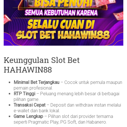
Keunggulan Slot Bet
HAHAWIN88
Minimal Bet Terjangkau
– Cocok untuk pemula maupun
pemain profesional.
RTP Tinggi
– Peluang menang lebih besar di berbagai
pilihan game.
Transaksi Cepat
– Deposit dan withdraw instan melalui
e-wallet dan bank lokal.
Game Lengkap
– Pilihan slot dari provider ternama
seperti Pragmatic Play, PG Soft, dan Habanero.