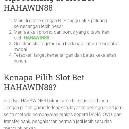
HAHAWIN88
Main di game dengan RTP tinggi untuk peluang
kemenangan lebih besar.
Manfaatkan promo dan bonus yang ditawarkan
oleh
HAHAWIN88
.
Gunakan strategi taruhan bertahap untuk mengontrol
modal.
Tetapkan target kemenangan dan batas kekalahan
harian.
Kenapa Pilih Slot Bet
HAHAWIN88?
Slot Bet HAHAWIN88 bukan sekadar situs slot biasa.
Dengan pilihan game terlengkap, layanan pelanggan 24 jam,
serta metode pembayaran praktis seperti DANA, OVO, dan
transfer bank, pengalaman bermain jadi lebih seru dan
menguntungkan.