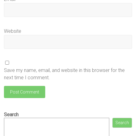
Website
Save my name, email, and website in this browser for the
next time I comment.
Search
Search