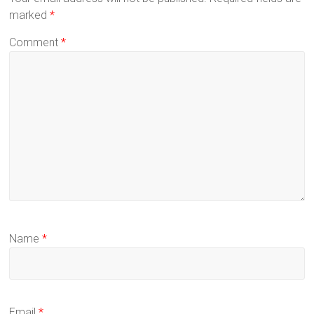
marked
*
Comment
*
Name
*
Email
*