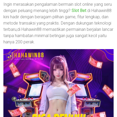
Ingin merasakan pengalaman bermain slot online yang seru
dengan peluang menang lebih tinggi?
Slot Bet
di Hahawin88
kini hadir dengan beragam pilihan game, fitur lengkap, dan
metode transaksi yang praktis. Dengan dukungan teknologi
terbaru,di Hahawin88 memastikan permainan berjalan lancar
tanpa hambatan.minimal betingan juga sangat kecil yaitu
hanya 200 perak.