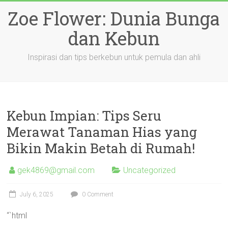
Skip
Zoe Flower: Dunia Bunga
to
content
dan Kebun
Inspirasi dan tips berkebun untuk pemula dan ahli
Kebun Impian: Tips Seru
Merawat Tanaman Hias yang
Bikin Makin Betah di Rumah!
gek4869@gmail.com
Uncategorized
July 6, 2025
0 Comment
“`html