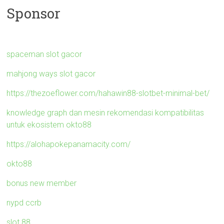
Sponsor
spaceman slot gacor
mahjong ways slot gacor
https://thezoeflower.com/hahawin88-slotbet-minimal-bet/
knowledge graph dan mesin rekomendasi kompatibilitas
untuk ekosistem okto88
https://alohapokepanamacity.com/
okto88
bonus new member
nypd ccrb
slot 88