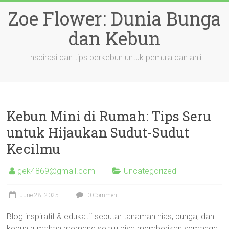
Skip
Zoe Flower: Dunia Bunga
to
content
dan Kebun
Inspirasi dan tips berkebun untuk pemula dan ahli
Kebun Mini di Rumah: Tips Seru
untuk Hijaukan Sudut-Sudut
Kecilmu
gek4869@gmail.com
Uncategorized
June 28, 2025
0 Comment
Blog inspiratif & edukatif seputar tanaman hias, bunga, dan
kebun rumahan memang selalu bisa memberikan semangat