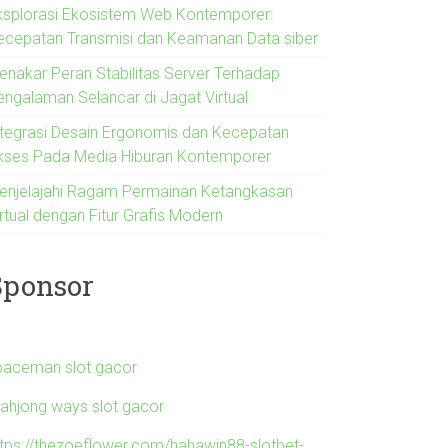
ksplorasi Ekosistem Web Kontemporer:
ecepatan Transmisi dan Keamanan Data siber
enakar Peran Stabilitas Server Terhadap
engalaman Selancar di Jagat Virtual
ntegrasi Desain Ergonomis dan Kecepatan
kses Pada Media Hiburan Kontemporer
enjelajahi Ragam Permainan Ketangkasan
rtual dengan Fitur Grafis Modern
Sponsor
paceman slot gacor
ahjong ways slot gacor
ttps://thezoeflower.com/hahawin88-slotbet-