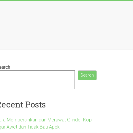
earch
Search
Recent Posts
ara Membersihkan dan Merawat Grinder Kopi
gar Awet dan Tidak Bau Apek