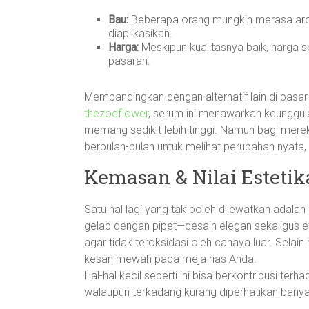
Bau:
Beberapa orang mungkin merasa aro
diaplikasikan.
Harga:
Meskipun kualitasnya baik, harga s
pasaran.
Membandingkan dengan alternatif lain di pasar 
thezoeflower
, serum ini menawarkan keunggul
memang sedikit lebih tinggi. Namun bagi mere
berbulan-bulan untuk melihat perubahan nyata,
Kemasan & Nilai Estetik
Satu hal lagi yang tak boleh dilewatkan adala
gelap dengan pipet—desain elegan sekaligus ef
agar tidak teroksidasi oleh cahaya luar. Selain
kesan mewah pada meja rias Anda.
Hal-hal kecil seperti ini bisa berkontribusi t
walaupun terkadang kurang diperhatikan banya