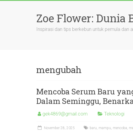
Skip
to
Zoe Flower: Dunia
content
Inspirasi dan tips berkebun untuk pemula dan a
mengubah
Mencoba Serum Baru yan
Dalam Seminggu, Benark
gek4869@gmail.com
Teknologi
November 28, 2025
baru
,
mampu
,
mencoba
,
m