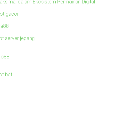
aksimal dalam Ekosistem Permainan Digital
lot gacor
ila88
ot server jepang
io88
ot bet