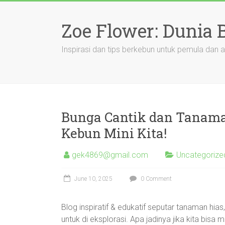
Skip
to
Zoe Flower: Dunia
content
Inspirasi dan tips berkebun untuk pemula dan a
Bunga Cantik dan Tanaman
Kebun Mini Kita!
gek4869@gmail.com
Uncategorize
June 10, 2025
0 Comment
Blog inspiratif & edukatif seputar tanaman hi
untuk di eksplorasi. Apa jadinya jika kita bis