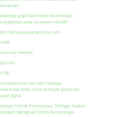
inimal-bet/
nowledge graph dan mesin rekomendasi
ompatibilitas untuk ekosistem okto88
ttps://alohapokepanamacity.com/
kto88
onus new member
ypd ccrb
ot 88
armonisasi hobi dan karir menjaga
roduktivitas tetap prima di tengah gempuran
buran digital
engejar Puncak Kemenangan Tertinggi: Analisis
endalam Mengenai Potensi Kemenangan