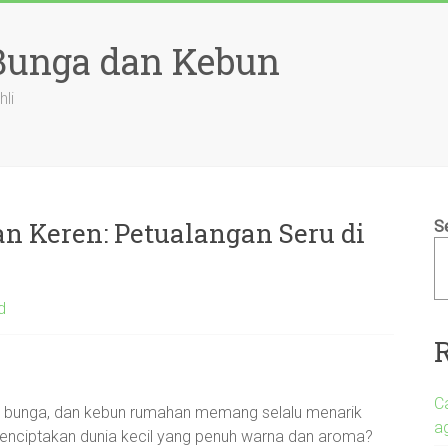
 Bunga dan Kebun
hli
 Keren: Petualangan Seru di
S
d
C
as, bunga, dan kebun rumahan memang selalu menarik
a
a menciptakan dunia kecil yang penuh warna dan aroma?