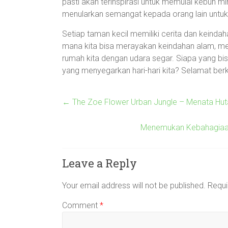
pasti akan terinspirasi untuk memulai kebun m
menularkan semangat kepada orang lain untu
Setiap taman kecil memiliki cerita dan keindah
mana kita bisa merayakan keindahan alam, men
rumah kita dengan udara segar. Siapa yang b
yang menyegarkan hari-hari kita? Selamat ber
←
The Zoe Flower Urban Jungle – Menata Huta
Menemukan Kebahagiaan 
Leave a Reply
Your email address will not be published.
Requi
Comment
*