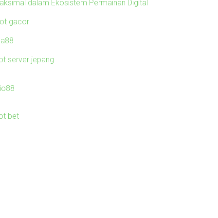
aksimal dalam Ekosistem Permainan Digital
lot gacor
ila88
ot server jepang
io88
ot bet