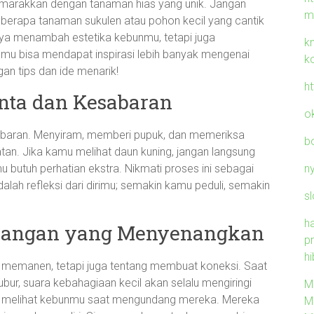
semarakkan dengan tanaman hias yang unik. Jangan
m
rapa tanaman sukulen atau pohon kecil yang cantik
nya menambah estetika kebunmu, tetapi juga
k
amu bisa mendapat inspirasi lebih banyak mengenai
k
n tips dan ide menarik!
h
nta dan Kesabaran
o
sabaran. Menyiram, memberi pupuk, dan memeriksa
b
an. Jika kamu melihat daun kuning, jangan langsung
n
u butuh perhatian ekstra. Nikmati proses ini sebagai
alah refleksi dari dirimu; semakin kamu peduli, semakin
sl
h
alangan yang Menyenangkan
p
hi
memanen, tetapi juga tentang membuat koneksi. Saat
ur, suara kebahagiaan kecil akan selalu mengiringi
M
k melihat kebunmu saat mengundang mereka. Mereka
M