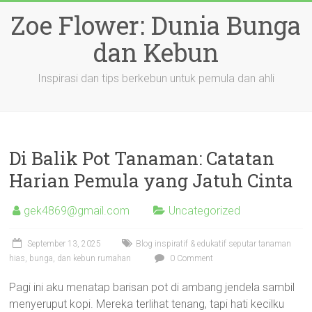
Skip
Zoe Flower: Dunia Bunga
to
content
dan Kebun
Inspirasi dan tips berkebun untuk pemula dan ahli
Di Balik Pot Tanaman: Catatan
Harian Pemula yang Jatuh Cinta
gek4869@gmail.com
Uncategorized
September 13, 2025
Blog inspiratif & edukatif seputar tanaman
hias, bunga, dan kebun rumahan
0 Comment
Pagi ini aku menatap barisan pot di ambang jendela sambil
menyeruput kopi. Mereka terlihat tenang, tapi hati kecilku