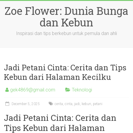
Skip
Zoe Flower: Dunia Bunga
to
content
dan Kebun
Inspirasi dan tips berkebun untuk pemula dan ahli
Jadi Petani Cinta: Cerita dan Tips
Kebun dari Halaman Kecilku
gek4869@gmail.com
Teknologi
December 5, 2025
cerita
,
cinta
,
jadi
,
kebun
,
petani
Jadi Petani Cinta: Cerita dan
Tips Kebun dari Halaman