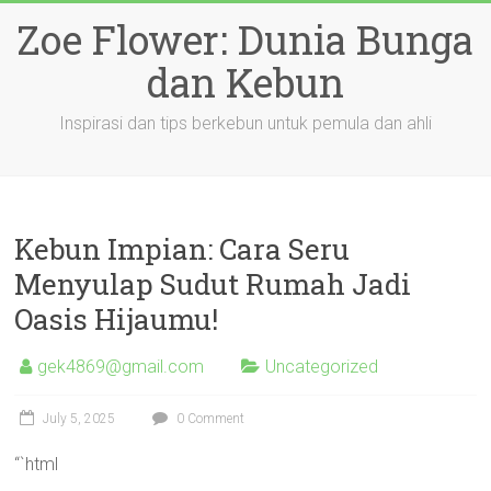
Skip
Zoe Flower: Dunia Bunga
to
content
dan Kebun
Inspirasi dan tips berkebun untuk pemula dan ahli
Kebun Impian: Cara Seru
Menyulap Sudut Rumah Jadi
Oasis Hijaumu!
gek4869@gmail.com
Uncategorized
July 5, 2025
0 Comment
“`html