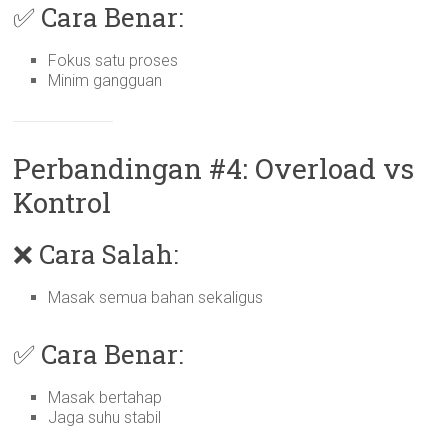
✅ Cara Benar:
Fokus satu proses
Minim gangguan
Perbandingan #4: Overload vs
Kontrol
❌ Cara Salah:
Masak semua bahan sekaligus
✅ Cara Benar:
Masak bertahap
Jaga suhu stabil