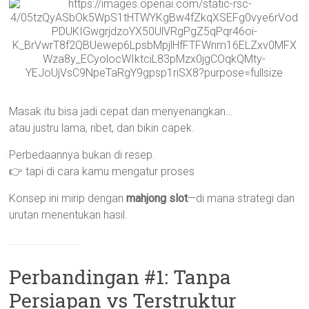
Masak itu bisa jadi cepat dan menyenangkan…
atau justru lama, ribet, dan bikin capek.
Perbedaannya bukan di resep.
👉 tapi di cara kamu mengatur proses
Konsep ini mirip dengan
mahjong slot
—di mana strategi dan
urutan menentukan hasil.
Perbandingan #1: Tanpa
Persiapan vs Terstruktur