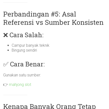
Perbandingan #5: Asal
Referensi vs Sumber Konsisten
❌ Cara Salah:
Campur banyak teknik
Bingung sendiri
✅ Cara Benar:
Gunakan satu sumber:
👉
mahjong slot
Kenapa Banyak Orang Tetap