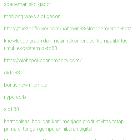
spaceman slot gacor
mahjong ways slot gacor
https://thezoeflower.com/hahawin88-slotbet-minimal-bet/
knowledge graph dan mesin rekomendasi kompatibilitas
untuk ekosistem okto88
https://alohapokepanamacity.com/
okto88
bonus new member
nypd ccrb
slot 88
harmonisasi hobi dan karir menjaga produktivitas tetap
prima di tengah gempuran hiburan digital