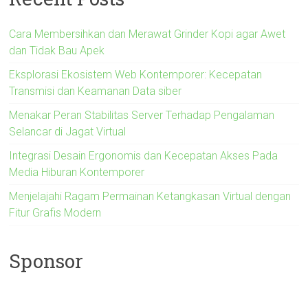
Cara Membersihkan dan Merawat Grinder Kopi agar Awet
dan Tidak Bau Apek
Eksplorasi Ekosistem Web Kontemporer: Kecepatan
Transmisi dan Keamanan Data siber
Menakar Peran Stabilitas Server Terhadap Pengalaman
Selancar di Jagat Virtual
Integrasi Desain Ergonomis dan Kecepatan Akses Pada
Media Hiburan Kontemporer
Menjelajahi Ragam Permainan Ketangkasan Virtual dengan
Fitur Grafis Modern
Sponsor