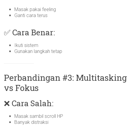
Masak pakai feeling
Ganti cara terus
✅ Cara Benar:
Ikuti sistem
Gunakan langkah tetap
Perbandingan #3: Multitasking
vs Fokus
❌ Cara Salah:
Masak sambil scroll HP
Banyak distraksi