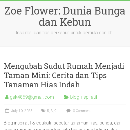
Skip
Zoe Flower: Dunia Bunga
to
content
dan Kebun
Inspirasi dan tips berkebun untuk pemula dan ahli
Mengubah Sudut Rumah Menjadi
Taman Mini: Cerita dan Tips
Tanaman Hias Indah
gek4869@gmail.com
blog inspiratif
July 10, 2025
5
,
8
,
9
0 Comment
Blog inspiratif & edukatif seputar tanaman hias, bunga, dan
kebun rumahan memberikan kita banyak ide brilian untuk