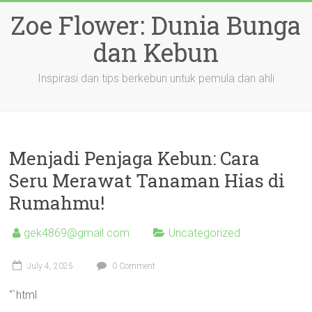
Skip
Zoe Flower: Dunia Bunga
to
content
dan Kebun
Inspirasi dan tips berkebun untuk pemula dan ahli
Menjadi Penjaga Kebun: Cara
Seru Merawat Tanaman Hias di
Rumahmu!
gek4869@gmail.com
Uncategorized
July 4, 2025
0 Comment
“`html