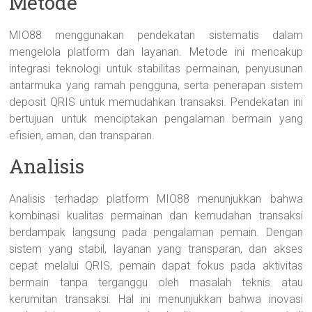
Metode
MIO88 menggunakan pendekatan sistematis dalam
mengelola platform dan layanan. Metode ini mencakup
integrasi teknologi untuk stabilitas permainan, penyusunan
antarmuka yang ramah pengguna, serta penerapan sistem
deposit QRIS untuk memudahkan transaksi. Pendekatan ini
bertujuan untuk menciptakan pengalaman bermain yang
efisien, aman, dan transparan.
Analisis
Analisis terhadap platform MIO88 menunjukkan bahwa
kombinasi kualitas permainan dan kemudahan transaksi
berdampak langsung pada pengalaman pemain. Dengan
sistem yang stabil, layanan yang transparan, dan akses
cepat melalui QRIS, pemain dapat fokus pada aktivitas
bermain tanpa terganggu oleh masalah teknis atau
kerumitan transaksi. Hal ini menunjukkan bahwa inovasi