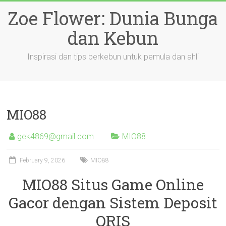
Skip
Zoe Flower: Dunia Bunga
to
content
dan Kebun
Inspirasi dan tips berkebun untuk pemula dan ahli
MIO88
gek4869@gmail.com
MIO88
February 9, 2026
MIO88
MIO88 Situs Game Online
Gacor dengan Sistem Deposit
QRIS