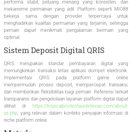
performa stabil, peluang menang yang konsisten, dan
mekanisme permainan yang adil. Platform seperti MIO88
bekerja sama dengan provider terpercaya untuk
menghadirkan kualitas permainan yang terjamin, sehingga
pemain dapat menikmati pengalaman bermain yang
optimal.
Sistem Deposit Digital QRIS
QRIS merupakan standar pembayaran digital yang
memungkinkan transaksi lintas aplikasi dompet elektronik.
Implementasi QRIS pada platform game online
mempermudah proses deposit, mempercepat transaksi,
dan memberikan fleksibilitas bagi pemain. Referensi terkait
transparansi dan pengelolaan layanan platform digital dapat
dilihat di
https://tropicalpoolsofaustintexas.com/about-
us.php
, yang relevan dalam konteks penyajian informasi di
niche platform online.