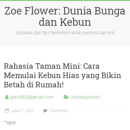
Skip
Zoe Flower: Dunia Bunga
to
content
dan Kebun
Inspirasi dan tips berkebun untuk pemula dan ahli
Rahasia Taman Mini: Cara
Memulai Kebun Hias yang Bikin
Betah di Rumah!
gek4869@gmail.com
Uncategorized
June 17, 2025
0 Comment
“`html