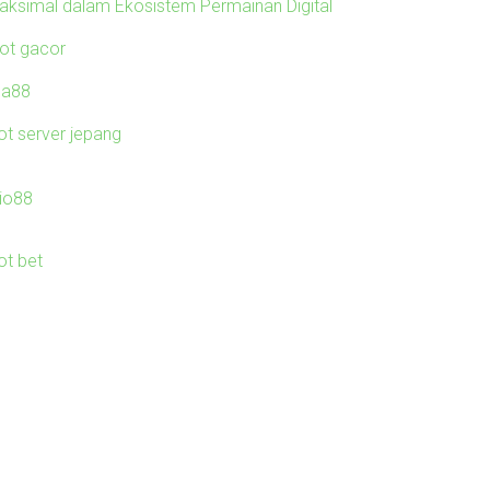
aksimal dalam Ekosistem Permainan Digital
lot gacor
ila88
ot server jepang
io88
ot bet