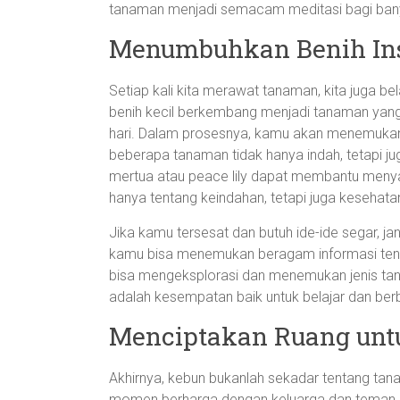
tanaman menjadi semacam meditasi bagi ban
Menumbuhkan Benih Ins
Setiap kali kita merawat tanaman, kita juga b
benih kecil berkembang menjadi tanaman yang 
hari. Dalam prosesnya, kamu akan menemukan
beberapa tanaman tidak hanya indah, tetapi j
mertua atau peace lily dapat membantu menya
hanya tentang keindahan, tetapi juga kesehata
Jika kamu tersesat dan butuh ide-ide segar, j
kamu bisa menemukan beragam informasi ten
bisa mengeksplorasi dan menemukan jenis tan
adalah kesempatan baik untuk belajar dan ber
Menciptakan Ruang untu
Akhirnya, kebun bukanlah sekadar tentang tan
momen berharga dengan keluarga dan teman. 