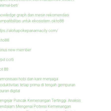
inimal-bet/
nowledge graph dan mesin rekomendasi
ompatibilitas untuk ekosistem okto88
ttps://alohapokepanamacity.com/
kto88
onus new member
ypd ccrb
ot 88
armonisasi hobi dan karir menjaga
roduktivitas tetap prima di tengah gempuran
buran digital
engejar Puncak Kemenangan Tertinggi: Analisis
endalam Mengenai Potensi Kemenangan