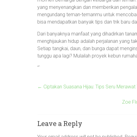
yang menyenangkan dan memberikan pengalama
mengundang teman-temanmu untuk mencoba men
bisa mendapatkan banyak tips dan trik baru da
Dari banyaknya manfaat yang dihadirkan tanama
menghijaukan hidup adalah perjalanan yang tak
Setiap tangkai, daun, dan bunga dapat menginsp
tunggu apa lagi? Mulailah proyek kebun ruma
“`
←
Ciptakan Suasana Hijau: Tips Seru Merawa
Zoe Fl
Leave a Reply
Your email address will not be published.
Requi