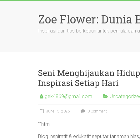
Skip
to
Zoe Flower: Dunia
content
Inspirasi dan tips berkebun untuk pemula dan a
Seni Menghijaukan Hidup
Inspirasi Setiap Hari
gek4869@gmail.com
Uncategorize
June 15, 2025
0 Comment
“`html
Blog inspiratif & edukatif seputar tanaman h