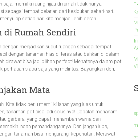
 saja, memiliki ruang hijau di rumah tidak hanya
E
si sebagai tempat pelarian dari kesibukan sehari-hari.
K
menyulap setiap hari kita menjadi lebih cerah.
M
 di Rumah Sendiri
P
I
ah dengan menjadikan sudut ruangan sebagai tempat
A
il dengan tanaman hias di teras atau bahkan di dalam
M
 dirawat bisa jadi pilihan perfect! Menatanya dalam pot
Vi
ik perhatian siapa saja yang melintas. Bayangkan deh,
njakan Mata
ah. Kita tidak perlu memiliki lahan yang luas untuk
en, tanaman pot bisa jadi solusinya! Cobalah menanam
s
 atau gerbera, yang dapat menambah warna dan
m
 semakin indah pemandangannya. Dan jangan lupa,
dengan tanaman bisa mengurangi kepenatan. Merawat
h