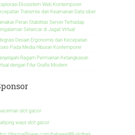
ksplorasi Ekosistem Web Kontemporer:
ecepatan Transmisi dan Keamanan Data siber
enakar Peran Stabilitas Server Terhadap
engalaman Selancar di Jagat Virtual
ntegrasi Desain Ergonomis dan Kecepatan
kses Pada Media Hiburan Kontemporer
enjelajahi Ragam Permainan Ketangkasan
rtual dengan Fitur Grafis Modern
Sponsor
paceman slot gacor
ahjong ways slot gacor
ttps://thezoeflower.com/hahawin88-slotbet-