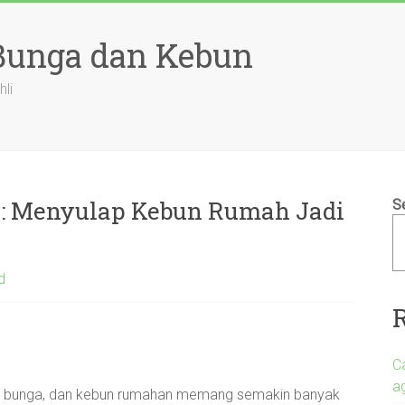
 Bunga dan Kebun
hli
: Menyulap Kebun Rumah Jadi
S
d
C
a
ias, bunga, dan kebun rumahan memang semakin banyak