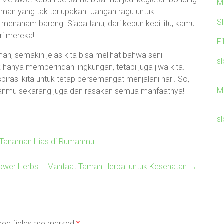
M
n yang tak terlupakan. Jangan ragu untuk
S
anam bareng. Siapa tahu, dari kebun kecil itu, kamu
ri mereka!
F
n, semakin jelas kita bisa melihat bahwa seni
sl
 hanya memperindah lingkungan, tetapi juga jiwa kita.
irasi kita untuk tetap bersemangat menjalani hari. So,
M
hanmu sekarang juga dan rasakan semua manfaatnya!
sl
t Tanaman Hias di Rumahmu
ower Herbs – Manfaat Taman Herbal untuk Kesehatan
→
red fields are marked
*