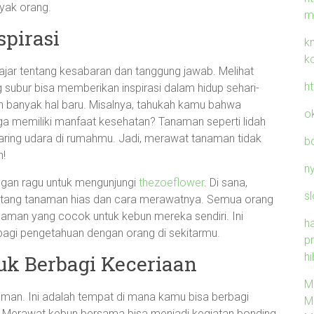
yak orang.
m
pirasi
k
k
elajar tentang kesabaran dan tanggung jawab. Melihat
h
subur bisa memberikan inspirasi dalam hidup sehari-
 banyak hal baru. Misalnya, tahukah kamu bahwa
o
uga memiliki manfaat kesehatan? Tanaman seperti lidah
ring udara di rumahmu. Jadi, merawat tanaman tidak
b
n!
n
angan ragu untuk mengunjungi
thezoeflower
. Di sana,
sl
tang tanaman hias dan cara merawatnya. Semua orang
aman yang cocok untuk kebun mereka sendiri. Ini
h
bagi pengetahuan dengan orang di sekitarmu.
p
hi
k Berbagi Keceriaan
M
aman. Ini adalah tempat di mana kamu bisa berbagi
M
Merawat kebun bersama bisa menjadi kegiatan bonding