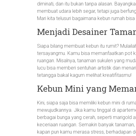
diminati, dan itu bukan tanpa alasan. Bayangkan
membuat udara lebih segar, tetapi juga berfung
Mari kita telusuri bagaimana kebun rumah bisa 
Menjadi Desainer Taman
Siapa bilang membuat kebun itu rumit? Mulail
tersayangmu. Kamu bisa memanfaatkan pot kec
ruangan. Misalnya, tanaman sukulen yang mudah
lucu bisa memberi sentuhan artistik dan menar
tetangga bakal kagum melihat kreatifitasmu!
Kebun Mini yang Mema
Kini, siapa saja bisa memiliki kebun mini di rum
mewujudkannya. Jika kamu tinggal di apartem
berbagai bunga yang cerah, seperti marigold
keceriaan ruangan. Semakin banyak tanaman,
kapan pun kamu merasa stress, berhadapan 