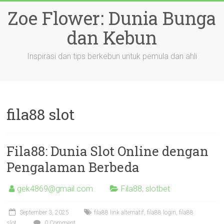
Skip
Zoe Flower: Dunia Bunga
to
content
dan Kebun
Inspirasi dan tips berkebun untuk pemula dan ahli
fila88 slot
Fila88: Dunia Slot Online dengan
Pengalaman Berbeda
gek4869@gmail.com
Fila88
,
slotbet
September 3, 2025
fila88 link alternatif
,
fila88 login
,
fila88
slot
0 Comment