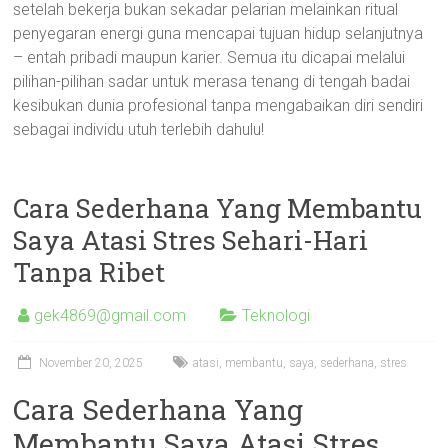
setelah bekerja bukan sekadar pelarian melainkan ritual
penyegaran energi guna mencapai tujuan hidup selanjutnya
– entah pribadi maupun karier. Semua itu dicapai melalui
pilihan-pilihan sadar untuk merasa tenang di tengah badai
kesibukan dunia profesional tanpa mengabaikan diri sendiri
sebagai individu utuh terlebih dahulu!
Cara Sederhana Yang Membantu
Saya Atasi Stres Sehari-Hari
Tanpa Ribet
gek4869@gmail.com
Teknologi
November 20, 2025
atasi
,
membantu
,
saya
,
sederhana
,
stres
Cara Sederhana Yang
Membantu Saya Atasi Stres