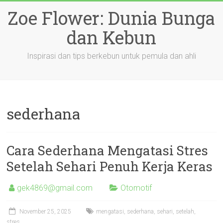
Skip
Zoe Flower: Dunia Bunga
to
content
dan Kebun
Inspirasi dan tips berkebun untuk pemula dan ahli
sederhana
Cara Sederhana Mengatasi Stres
Setelah Sehari Penuh Kerja Keras
gek4869@gmail.com
Otomotif
November 25, 2025
mengatasi
,
sederhana
,
sehari
,
setelah
,
stres