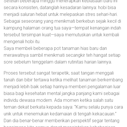
Setelah beberapa minggu menerapkan kebiasaan baru ini
secara konsisten, datanglah kesadaran lainnya: hobi bisa
menjadi saluran hebat untuk melepaskan stres sehari-hari.
Sebagai seseorang yang menikmati berkebun sejak kecil di
kampung halaman orang tua saya—tempat kenangan indah
tersebut tersimpan kuat—saya memutuskan untuk kembali
mengenali hobi itu.
Saya membeli beberapa pot tanaman hias baru dan
merawatnya sambil menikmati secangkir teh hangat setiap
sore sebelum tenggelam dalam rutinitas harian lainnya.
Proses tersebut sangat terapetik; saat tangan menggali
tanah dan bibir tertawa ketika melihat tanaman berkembang
menjadi lebih baik setiap harinya memberi pengalaman luar
biasa bagi kesehatan mental jangka panjang kami sebagai
individu dewasa modern. Ada momen ketika salah satu
teman dekat berkata kepada saya: “Kamu selalu punya cara
unik untuk menemukan kedamaian di tengah kekacauan.”
Dan dia benar-benar memberikan perspektif segar tentang