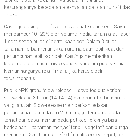
kekurangannya kecepatan efeknya lambat dan nutrisi tidak
terukur.
Castings cacing — ini favorit saya buat kebun kecil. Saya
mencampur 10–20% oleh volume media tanam atau tabur
1 sdm setiap bulan di permukaan pot. Dalam 3 bulan,
tanaman herba menunjukkan aroma daun lebih kuat dan
pertumbuhan lebih kompak. Castings memberikan
keseimbangan unsur mikro yang sukar ditiru pupuk kimia.
Namun harganya relatif mahal jika harus dibeli
terus‑menerus.
Pupuk NPK granul/slow‑release — saya tes dua varian:
slow‑release 3 bulan (14-14-14) dan granul berbutir halus
yang larut air. Slow‑release memberikan ledakan
pertumbuhan daun dalam 2–6 minggu, terutama pada
tomat dan cabai; namun pada pot kecil efeknya bisa
berlebihan — tanaman menjadi terlalu vegetatif dan bunga
menunda. Granul larut air efektif untuk koreksi cepat, tapi