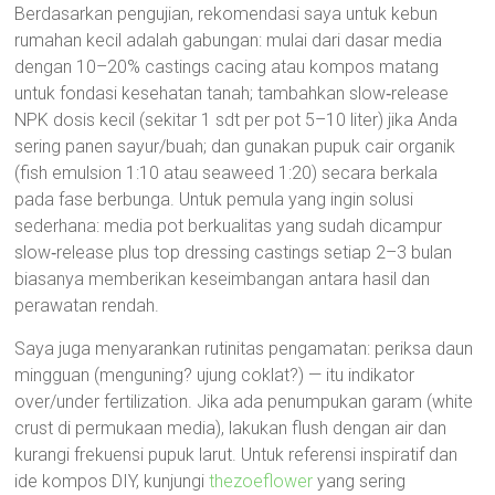
Berdasarkan pengujian, rekomendasi saya untuk kebun
rumahan kecil adalah gabungan: mulai dari dasar media
dengan 10–20% castings cacing atau kompos matang
untuk fondasi kesehatan tanah; tambahkan slow‑release
NPK dosis kecil (sekitar 1 sdt per pot 5–10 liter) jika Anda
sering panen sayur/buah; dan gunakan pupuk cair organik
(fish emulsion 1:10 atau seaweed 1:20) secara berkala
pada fase berbunga. Untuk pemula yang ingin solusi
sederhana: media pot berkualitas yang sudah dicampur
slow‑release plus top dressing castings setiap 2–3 bulan
biasanya memberikan keseimbangan antara hasil dan
perawatan rendah.
Saya juga menyarankan rutinitas pengamatan: periksa daun
mingguan (menguning? ujung coklat?) — itu indikator
over/under fertilization. Jika ada penumpukan garam (white
crust di permukaan media), lakukan flush dengan air dan
kurangi frekuensi pupuk larut. Untuk referensi inspiratif dan
ide kompos DIY, kunjungi
thezoeflower
yang sering