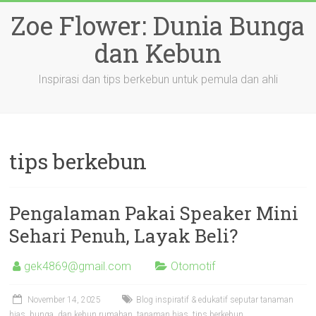
Skip
Zoe Flower: Dunia Bunga
to
content
dan Kebun
Inspirasi dan tips berkebun untuk pemula dan ahli
tips berkebun
Pengalaman Pakai Speaker Mini
Sehari Penuh, Layak Beli?
gek4869@gmail.com
Otomotif
November 14, 2025
Blog inspiratif & edukatif seputar tanaman
hias
,
bunga
,
dan kebun rumahan
,
tanaman hias
,
tips berkebun