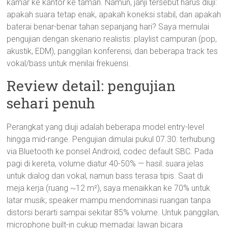
kamar ke kantor ke taman. Namun, janji tersebut harus diuji:
apakah suara tetap enak, apakah koneksi stabil, dan apakah
baterai benar-benar tahan sepanjang hari? Saya memulai
pengujian dengan skenario realistis: playlist campuran (pop,
akustik, EDM), panggilan konferensi, dan beberapa track tes
vokal/bass untuk menilai frekuensi.
Review detail: pengujian
sehari penuh
Perangkat yang diuji adalah beberapa model entry-level
hingga mid-range. Pengujian dimulai pukul 07.30: terhubung
via Bluetooth ke ponsel Android, codec default SBC. Pada
pagi di kereta, volume diatur 40-50% — hasil: suara jelas
untuk dialog dan vokal, namun bass terasa tipis. Saat di
meja kerja (ruang ~12 m²), saya menaikkan ke 70% untuk
latar musik; speaker mampu mendominasi ruangan tanpa
distorsi berarti sampai sekitar 85% volume. Untuk panggilan,
microphone built-in cukup memadai: lawan bicara