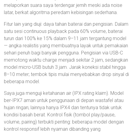
melaporkan suara saya terdengar jernih meski ada noise
latar, berkat algoritma peredam kebisingan sederhana.
Fitur lain yang diuji: daya tahan baterai dan pengisian. Dalam
satu sesi continuous playback pada 60% volume, baterai
turun dari 100% ke 15% dalam 9–11 jam tergantung model
— angka realistis yang membuatnya layak untuk pemakaian
sehari penuh bagi banyak pengguna. Pengisian via USB-C
memotong waktu charge menjadi sekitar 2 jam, sedangkan
model micro-USB butuh 3 jam. Jarak koneksi stabil hingga
8–10 meter; tembok tipis mulai menyebabkan drop sinyal di
beberapa model.
Saya juga menguji ketahanan air (IPX rating klaim). Model
ber-IPX7 aman untuk penggunaan di depan wastafel atau
hujan ringan; lainnya hanya IPX4 dan tentunya tidak untuk
kondisi basah berat. Kontrol fisik (tombol play/pause,
volume, pairing) terbukti penting: beberapa model dengan
kontrol responsif lebih nyaman dibanding yang