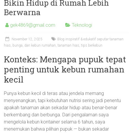
Bikin Hidup di Rumah Lebih
Berwarna
gek4869@gmail.com
Teknologi
November 12, 2025
Blog inspiratif & edukatif seputar tanaman
hias
,
bunga
,
dan kebun rumahan
,
tanaman hias
,
tips berkebun
Konteks: Mengapa pupuk tepat
penting untuk kebun rumahan
kecil
Punya kebun kecil di teras atau jendela memang
menyenangkan, tapi kebutuhan nutrisi sering jadi penentu
apakah tanaman akan sekadar hidup atau benar-benar
berkembang dan berbunga. Dari pengalaman saya
mengelola kebun kontainer selama 6 tahun, saya
menemukan bahwa pilihan pupuk — bukan sekadar