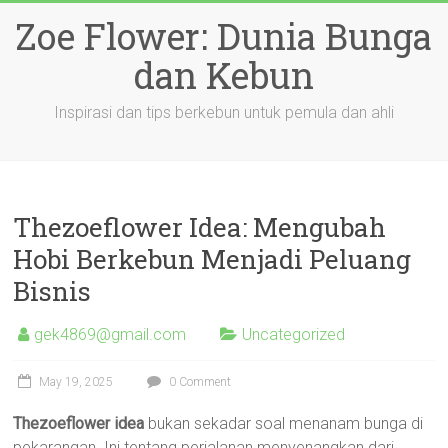
Skip
Zoe Flower: Dunia Bunga
to
content
dan Kebun
Inspirasi dan tips berkebun untuk pemula dan ahli
Thezoeflower Idea: Mengubah
Hobi Berkebun Menjadi Peluang
Bisnis
gek4869@gmail.com
Uncategorized
May 19, 2025
0 Comment
Thezoeflower idea
bukan sekadar soal menanam bunga di
pekarangan. Ini tentang perjalanan menyenangkan dari