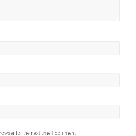
browser for the next time I comment.