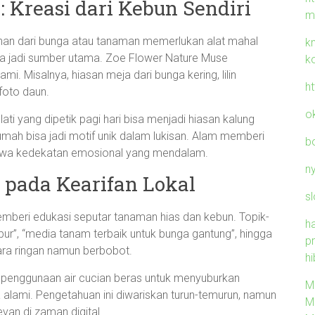
: Kreasi dari Kebun Sendiri
m
an dari bunga atau tanaman memerlukan alat mahal
k
sa jadi sumber utama. Zoe Flower Nature Muse
k
i. Misalnya, hiasan meja dari bunga kering, lilin
h
foto daun.
o
ati yang dipetik pagi hari bisa menjadi hiasan kalung
rumah bisa jadi motif unik dalam lukisan. Alam memberi
b
bawa kedekatan emosional yang mendalam.
n
pada Kearifan Lokal
sl
emberi edukasi seputar tanaman hias dan kebun. Topik-
h
ur”, “media tanam terbaik untuk bunga gantung”, hingga
p
ara ringan namun berbobot.
hi
, penggunaan air cucian beras untuk menyuburkan
M
 alami. Pengetahuan ini diwariskan turun-temurun, namun
M
evan di zaman digital.