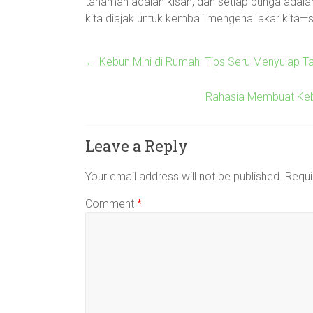
tanaman adalah kisah, dan setiap bunga adala
kita diajak untuk kembali mengenal akar kita
←
Kebun Mini di Rumah: Tips Seru Menyulap T
Rahasia Membuat Keb
Leave a Reply
Your email address will not be published.
Requi
Comment
*