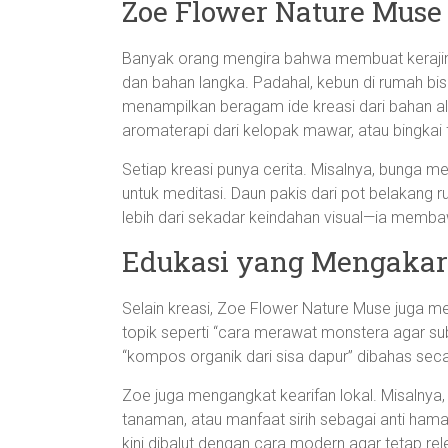
Zoe Flower Nature Muse 
Banyak orang mengira bahwa membuat kerajin
dan bahan langka. Padahal, kebun di rumah bi
menampilkan beragam ide kreasi dari bahan alam
aromaterapi dari kelopak mawar, atau bingkai 
Setiap kreasi punya cerita. Misalnya, bunga mel
untuk meditasi. Daun pakis dari pot belakang 
lebih dari sekadar keindahan visual—ia mem
Edukasi yang Mengakar 
Selain kreasi, Zoe Flower Nature Muse juga m
topik seperti “cara merawat monstera agar sub
“kompos organik dari sisa dapur” dibahas sec
Zoe juga mengangkat kearifan lokal. Misalnya
tanaman, atau manfaat sirih sebagai anti hama
kini dibalut dengan cara modern agar tetap rel