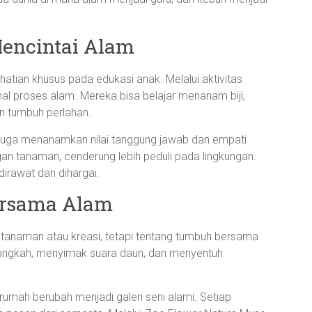
encintai Alam
tian khusus pada edukasi anak. Melalui aktivitas
l proses alam. Mereka bisa belajar menanam biji,
n tumbuh perlahan.
i juga menanamkan nilai tanggung jawab dan empati
gan tanaman, cenderung lebih peduli pada lingkungan.
irawat dan dihargai.
ersama Alam
tanaman atau kreasi, tetapi tentang tumbuh bersama
langkah, menyimak suara daun, dan menyentuh
umah berubah menjadi galeri seni alami. Setiap