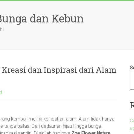
 Bunga dan Kebun
hli
Kreasi dan Inspirasi dari Alam
S
d
rang kembali melirik keindahan alam. Alam tidak hanya
C
e tanpa batas. Dari dedaunan hijau hingga bunga
a
spirasi sendiri. Di sinilah hadirnya
Zoe Flower Nature