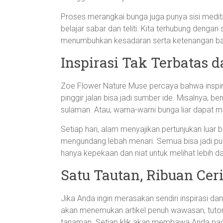
Proses merangkai bunga juga punya sisi medita
belajar sabar dan teliti. Kita terhubung dengan
menumbuhkan kesadaran serta ketenangan bat
Inspirasi Tak Terbatas d
Zoe Flower Nature Muse percaya bahwa inspirasi
pinggir jalan bisa jadi sumber ide. Misalnya, 
sulaman. Atau, warna-warni bunga liar dapat me
Setiap hari, alam menyajikan pertunjukan luar
mengundang lebah menari. Semua bisa jadi puisi
hanya kepekaan dan niat untuk melihat lebih d
Satu Tautan, Ribuan Ceri
Jika Anda ingin merasakan sendiri inspirasi dan
akan menemukan artikel penuh wawasan, tutoria
tanaman. Setiap klik akan membawa Anda pada