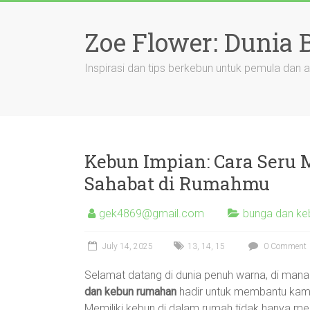
Skip
to
Zoe Flower: Dunia
content
Inspirasi dan tips berkebun untuk pemula dan a
Kebun Impian: Cara Seru
Sahabat di Rumahmu
gek4869@gmail.com
bunga dan ke
July 14, 2025
13
,
14
,
15
0 Comment
Selamat datang di dunia penuh warna, di man
dan kebun rumahan
hadir untuk membantu kamu
Memiliki kebun di dalam rumah tidak hanya mem