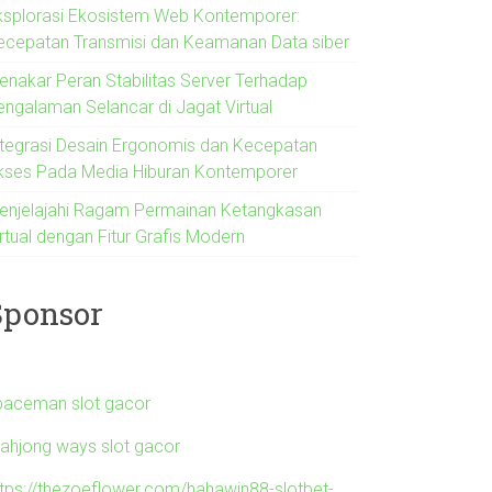
ksplorasi Ekosistem Web Kontemporer:
ecepatan Transmisi dan Keamanan Data siber
enakar Peran Stabilitas Server Terhadap
engalaman Selancar di Jagat Virtual
ntegrasi Desain Ergonomis dan Kecepatan
kses Pada Media Hiburan Kontemporer
enjelajahi Ragam Permainan Ketangkasan
rtual dengan Fitur Grafis Modern
Sponsor
paceman slot gacor
ahjong ways slot gacor
ttps://thezoeflower.com/hahawin88-slotbet-