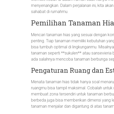
menyenangkan. Dalam perjalanan ini, kita aka
sahabat di rumahmu.
Pemilihan Tanaman Hia
Mencari tanaman hias yang sesuai dengan ko
penting. Tiap tanaman memiliki kebutuhan yan
bisa tumbuh optimal di lingkunganmu. Misalny
tanaman seperti **sukulen** atau sansevieria b
ada salahnya mencoba tanaman berbunga sepe
Pengaturan Ruang dan Es
Menata tanaman hias tidak hanya soal menaruh
ruangmu bisa tampil maksimal. Cobalah untu
membuat zona tersendiri untuk tanaman berbun
berbeda juga bisa memberikan dimensi yang leb
tanaman menjalar dan digantung di atas tanam