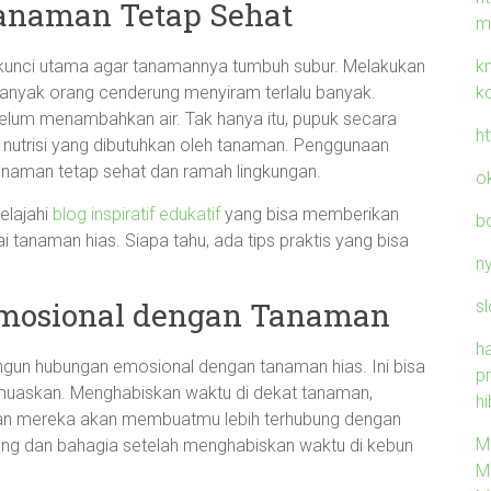
Tanaman Tetap Sehat
m
k
kunci utama agar tanamannya tumbuh subur. Melakukan
k
Banyak orang cenderung menyiram terlalu banyak.
lum menambahkan air. Tak hanya itu, pupuk secara
h
 nutrisi yang dibutuhkan oleh tanaman. Penggunaan
 tanaman tetap sehat dan ramah lingkungan.
o
jelajahi
blog inspiratif edukatif
yang bisa memberikan
b
 tanaman hias. Siapa tahu, ada tips praktis yang bisa
n
mosional dengan Tanaman
sl
h
ngun hubungan emosional dengan tanaman hias. Ini bisa
p
uaskan. Menghabiskan waktu di dekat tanaman,
hi
an mereka akan membuatmu lebih terhubung dengan
M
ang dan bahagia setelah menghabiskan waktu di kebun
M