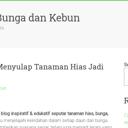
 Bunga dan Kebun
hli
 Menyulap Tanaman Hias Jadi
S
bun
a
blog inspiratif & edukatif seputar tanaman hias, bunga,
C
 menjelajahi keindahan dalam setiap daun dan bunga.
a
berikan suasana segar, tetapi juga menjadi terapi yang