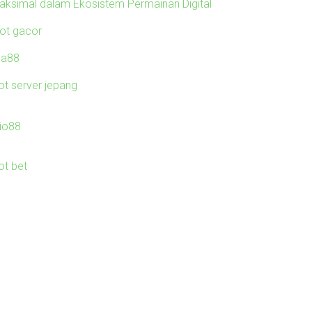
aksimal dalam Ekosistem Permainan Digital
lot gacor
ila88
ot server jepang
io88
ot bet