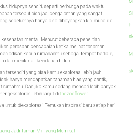
M
klus hidupnya sendiri, seperti berbunga pada waktu
S
bahan tersebut bisa jadi pengalaman yang sangat
ng sebelumnya hanya bisa dibayangkan kini muncul di
F
sl
kesehatan mental. Menurut beberapa penelitian,
kan perasaan pencapaian ketika melihat tanaman
 menjadikan kebun rumahanmu sebagai tempat berlibur,
M
n dan menikmati keindahan hidup.
sl
 tersendiri yang bisa kamu eksplorasi lebih jauh.
idak hanya mendapatkan tanaman hias yang cantik,
dut rumahmu. Dan jika kamu sedang mencari lebih banyak
mengeksplorasi lebih lanjut di
thezoeflower
.
 untuk dieksplorasi. Temukan inspirasi baru setiap hari
Ruang Jadi Taman Mini yang Memikat