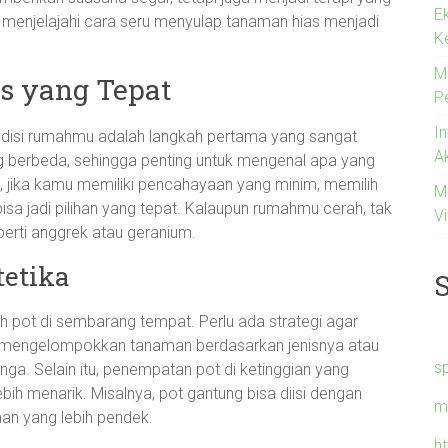
E
n menjelajahi cara seru menyulap tanaman hias menjadi
K
M
s yang Tepat
P
I
ndisi rumahmu adalah langkah pertama yang sangat
A
g berbeda, sehingga penting untuk mengenal apa yang
a, jika kamu memiliki pencahayaan yang minim, memilih
M
isa jadi pilihan yang tepat. Kalaupun rumahmu cerah, tak
Vi
rti anggrek atau geranium.
tetika
 pot di sembarang tempat. Perlu ada strategi agar
k mengelompokkan tanaman berdasarkan jenisnya atau
s
ga. Selain itu, penempatan pot di ketinggian yang
ih menarik. Misalnya, pot gantung bisa diisi dengan
m
an yang lebih pendek.
h