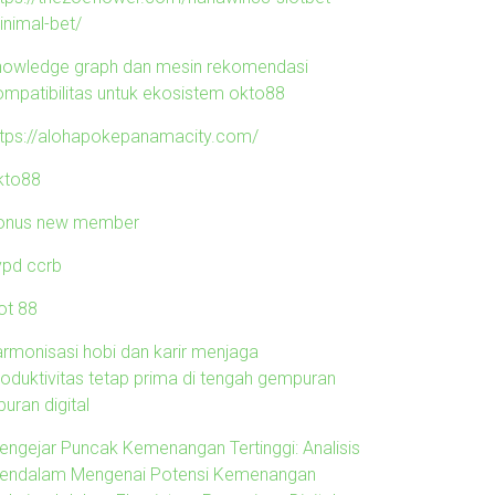
inimal-bet/
nowledge graph dan mesin rekomendasi
ompatibilitas untuk ekosistem okto88
ttps://alohapokepanamacity.com/
kto88
onus new member
ypd ccrb
ot 88
armonisasi hobi dan karir menjaga
roduktivitas tetap prima di tengah gempuran
buran digital
engejar Puncak Kemenangan Tertinggi: Analisis
endalam Mengenai Potensi Kemenangan