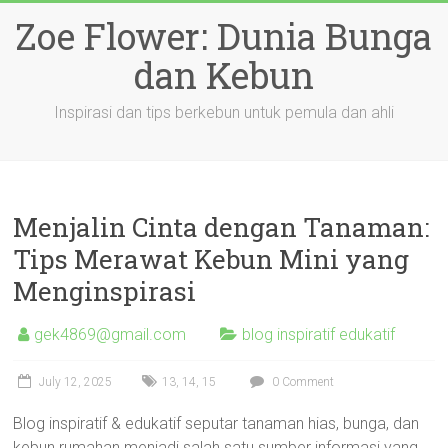
Skip
Zoe Flower: Dunia Bunga
to
content
dan Kebun
Inspirasi dan tips berkebun untuk pemula dan ahli
Menjalin Cinta dengan Tanaman:
Tips Merawat Kebun Mini yang
Menginspirasi
gek4869@gmail.com
blog inspiratif edukatif
July 12, 2025
13
,
14
,
15
0 Comment
Blog inspiratif & edukatif seputar tanaman hias, bunga, dan
kebun rumahan menjadi salah satu sumber informasi yang