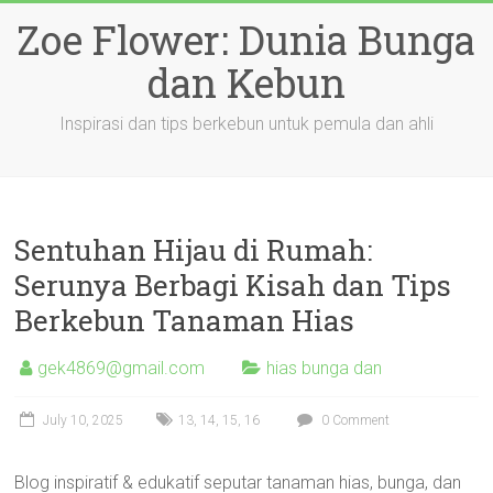
Skip
Zoe Flower: Dunia Bunga
to
content
dan Kebun
Inspirasi dan tips berkebun untuk pemula dan ahli
Sentuhan Hijau di Rumah:
Serunya Berbagi Kisah dan Tips
Berkebun Tanaman Hias
gek4869@gmail.com
hias bunga dan
July 10, 2025
13
,
14
,
15
,
16
0 Comment
Blog inspiratif & edukatif seputar tanaman hias, bunga, dan