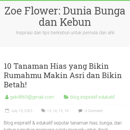
Skip
Zoe Flower: Dunia Bunga
to
content
dan Kebun
Inspirasi dan tips berkebun untuk pemula dan ahli
10 Tanaman Hias yang Bikin
Rumahmu Makin Asri dan Bikin
Betah!
gek4869@gmail.com
blog inspiratif edukatif
July 10, 2025
13
,
14
,
15
,
16
0 Comment
Blog inspiratif & edukatif seputar tanaman hias, bunga, dan
kebun rumahan memang selalu menarik untuk digali.