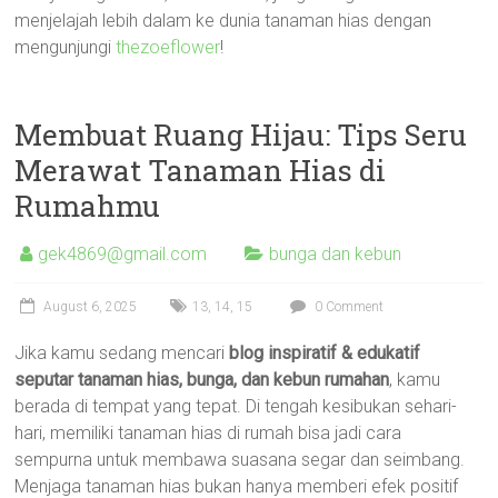
menjelajah lebih dalam ke dunia tanaman hias dengan
mengunjungi
thezoeflower
!
Membuat Ruang Hijau: Tips Seru
Merawat Tanaman Hias di
Rumahmu
gek4869@gmail.com
bunga dan kebun
August 6, 2025
13
,
14
,
15
0 Comment
Jika kamu sedang mencari
blog inspiratif & edukatif
seputar tanaman hias, bunga, dan kebun rumahan
, kamu
berada di tempat yang tepat. Di tengah kesibukan sehari-
hari, memiliki tanaman hias di rumah bisa jadi cara
sempurna untuk membawa suasana segar dan seimbang.
Menjaga tanaman hias bukan hanya memberi efek positif