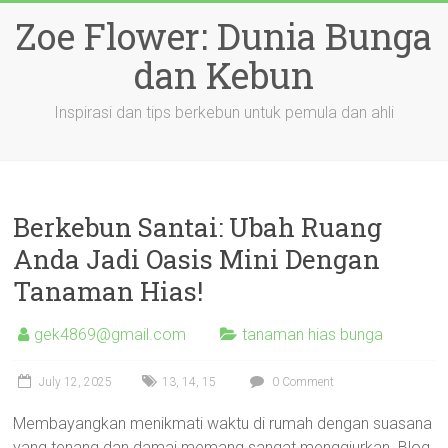
Skip
Zoe Flower: Dunia Bunga
to
content
dan Kebun
Inspirasi dan tips berkebun untuk pemula dan ahli
Berkebun Santai: Ubah Ruang
Anda Jadi Oasis Mini Dengan
Tanaman Hias!
gek4869@gmail.com
tanaman hias bunga
July 12, 2025
13
,
14
,
15
0 Comment
Membayangkan menikmati waktu di rumah dengan suasana
yang tenang dan damai memang sangat menggiurkan. Blog