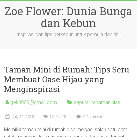
Skip
Zoe Flower: Dunia Bunga
to
content
dan Kebun
Inspirasi dan tips berkebun untuk pemula dan ahli
Taman Mini di Rumah: Tips Seru
Membuat Oase Hijau yang
Menginspirasi
gek4869@gmail.com
seputar tanaman hias
July 12, 2025
13
,
14
,
15
0 Comment
Memiliki taman mini di rumah bisa menjadi salah satu cara
untuk menghadirkan suasana segar dan tenang di tengah